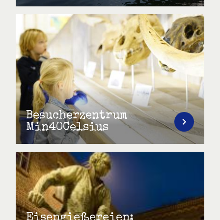
Besucherzentrum
Min40Celsius
Eisengießereien: